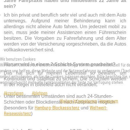
Jahre Fahrpraxis haben und mindestens 22 Jahre alt
sein?
Ich bin privat und beruflich sehr viel und auch mit dem Auto
unterwegs. Aufgrund meiner Behinderung kann ich
allerdings nicht alleine Auto fahren. Um jederzeit mobil zu
sein, muss jede meiner Assistenzen einen Führerschein
besitzen. Die Vorgaben zu Fahrerfahrung und dem Alter
werden von der Versicherung vorgeschrieben, da die Autos
vollkaskoversichert sind.
Wir benutzen Cookies
Warum wird in einem 2-Schicht-System gearbeitet?
Wir nutzen Cookies auf unserer Website. Einige von ihnen sind essenziell für d
andere uns helfen, diese Website und die Nutzererfahrung zu verbessern (Trac
Das hat sich für meinen Lebensstil so bewährt, um
selbst entscheiden, ob Sie die Cookies zulassen möchten. Bitte beachten Sie, 
Kontinuität und Stabilität zu sichern. Die Schichten werden
womöglich nicht mehr alle Funktionalitäten der Seite zur Verfügung stehen.
in der Regel in Bielefeld auch nicht verändert.
Akzeptieren
Ablehnen
Unter bestimmten Umständen sind auch 24-Stunden-
Weitere Informationen
|
Impressum
Schichten oder Blockdienste nach Absprache möglich
Hamburg-Blockassistenz
Weltweit-
(besonders für
und
Reiseassistenz
)